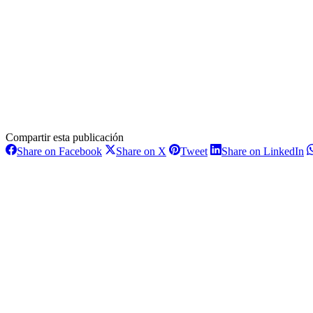
Compartir esta publicación
Share
Share
Share
S
Share on Facebook
Share on X
Tweet
Share on LinkedIn
on
on
on
o
Navegación
Facebook
X
Pinterest
L
entre
proyectos