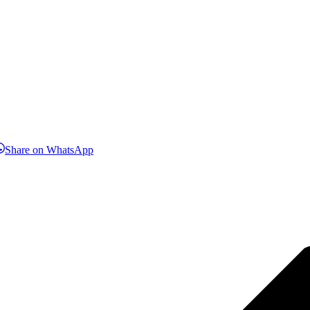
hare
Share
Share on WhatsApp
n
on
inkedIn
WhatsApp