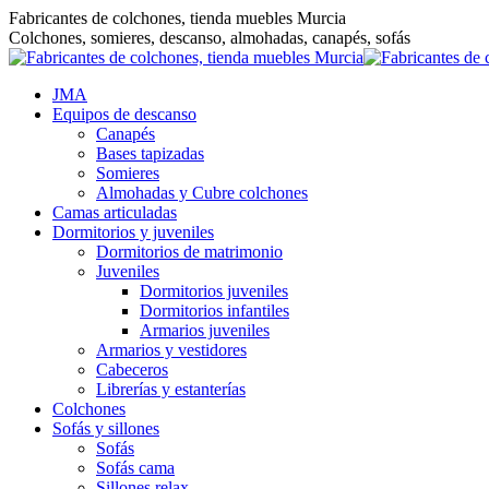
Saltar
Fabricantes de colchones, tienda muebles Murcia
al
Colchones, somieres, descanso, almohadas, canapés, sofás
contenido
JMA
Equipos de descanso
Canapés
Bases tapizadas
Somieres
Almohadas y Cubre colchones
Camas articuladas
Dormitorios y juveniles
Dormitorios de matrimonio
Juveniles
Dormitorios juveniles
Dormitorios infantiles
Armarios juveniles
Armarios y vestidores
Cabeceros
Librerías y estanterías
Colchones
Sofás y sillones
Sofás
Sofás cama
Sillones relax