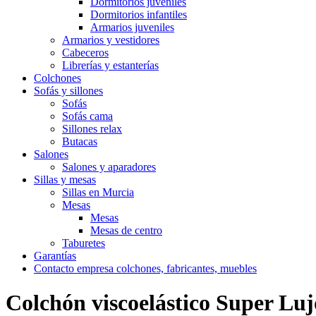
Dormitorios juveniles
Dormitorios infantiles
Armarios juveniles
Armarios y vestidores
Cabeceros
Librerías y estanterías
Colchones
Sofás y sillones
Sofás
Sofás cama
Sillones relax
Butacas
Salones
Salones y aparadores
Sillas y mesas
Sillas en Murcia
Mesas
Mesas
Mesas de centro
Taburetes
Garantías
Contacto empresa colchones, fabricantes, muebles
Colchón viscoelástico Super Luj