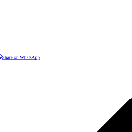
hare
Share
Share on WhatsApp
n
on
inkedIn
WhatsApp