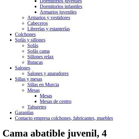
Dormitorios juveniles
Dormitorios infantiles
Armarios juveniles
Armarios y vestidores
Cabeceros
Librerías y estanterías
Colchones
Sofás y sillones
Sofás
Sofás cama
Sillones relax
Butacas
Salones
Salones y aparadores
Sillas y mesas
Sillas en Murcia
Mesas
Mesas
Mesas de centro
Taburetes
Garantías
Contacto empresa colchones, fabricantes, muebles
Cama abatible juvenil, 4