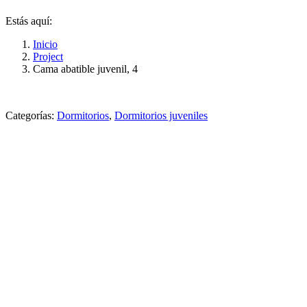
Estás aquí:
Inicio
Project
Cama abatible juvenil, 4
Categorías:
Dormitorios
,
Dormitorios juveniles