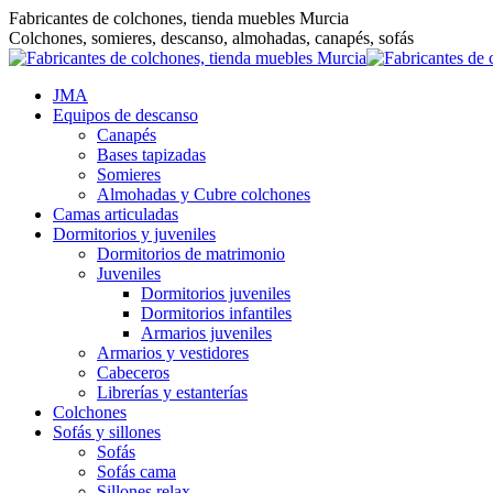
Saltar
Fabricantes de colchones, tienda muebles Murcia
al
Colchones, somieres, descanso, almohadas, canapés, sofás
contenido
JMA
Equipos de descanso
Canapés
Bases tapizadas
Somieres
Almohadas y Cubre colchones
Camas articuladas
Dormitorios y juveniles
Dormitorios de matrimonio
Juveniles
Dormitorios juveniles
Dormitorios infantiles
Armarios juveniles
Armarios y vestidores
Cabeceros
Librerías y estanterías
Colchones
Sofás y sillones
Sofás
Sofás cama
Sillones relax