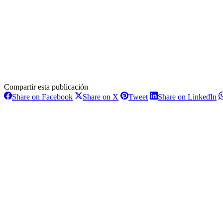
Compartir esta publicación
Share
Share
Share
S
Share on Facebook
Share on X
Tweet
Share on LinkedIn
on
on
on
o
Navegación
Facebook
X
Pinterest
L
entre
proyectos