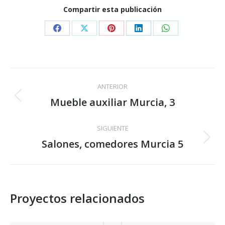
Compartir esta publicación
Share
Share
Share
Share
Share
on
on
on
on
on
Facebook
X
Pinterest
LinkedIn
WhatsApp
Navegación
ANTERIOR
entre
Mueble auxiliar Murcia, 3
Proyecto
anterior
proyectos
SIGUIENTE
Salones, comedores Murcia 5
Proyecto
siguiente
Proyectos relacionados