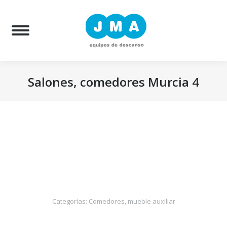
Bu
Salones, comedores Murcia 4
Estás aquí:
Categorías:
Comedores, mueble auxiliar