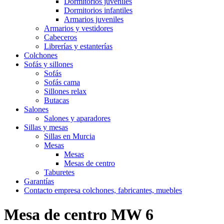
Dormitorios juveniles
Dormitorios infantiles
Armarios juveniles
Armarios y vestidores
Cabeceros
Librerías y estanterías
Colchones
Sofás y sillones
Sofás
Sofás cama
Sillones relax
Butacas
Salones
Salones y aparadores
Sillas y mesas
Sillas en Murcia
Mesas
Mesas
Mesas de centro
Taburetes
Garantías
Contacto empresa colchones, fabricantes, muebles
Mesa de centro MW 6