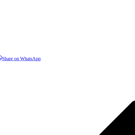
hare
Share
Share on WhatsApp
n
on
inkedIn
WhatsApp