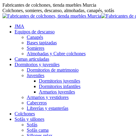
Saltar
Fabricantes de colchones, tienda muebles Murcia
al
Colchones, somieres, descanso, almohadas, canapés, sofás
contenido
JMA
Equipos de descanso
Canapés
Bases tapizadas
Somieres
Almohadas y Cubre colchones
Camas articuladas
Dormitorios y juveniles
Dormitorios de matrimonio
Juveniles
Dormitorios juveniles
Dormitorios infantiles
Armarios juveniles
Armarios y vestidores
Cabeceros
Librerías y estanterías
Colchones
Sofás y sillones
Sofás
Sofás cama
Sillones relax