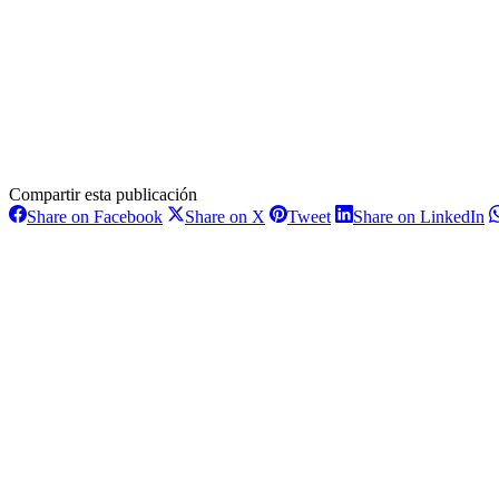
Compartir esta publicación
Share
Share
Share
S
Share on Facebook
Share on X
Tweet
Share on LinkedIn
on
on
on
o
Navegación
Facebook
X
Pinterest
L
entre
proyectos