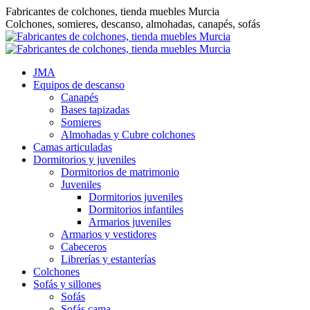
Saltar
Fabricantes de colchones, tienda muebles Murcia
al
Colchones, somieres, descanso, almohadas, canapés, sofás
contenido
JMA
Equipos de descanso
Canapés
Bases tapizadas
Somieres
Almohadas y Cubre colchones
Camas articuladas
Dormitorios y juveniles
Dormitorios de matrimonio
Juveniles
Dormitorios juveniles
Dormitorios infantiles
Armarios juveniles
Armarios y vestidores
Cabeceros
Librerías y estanterías
Colchones
Sofás y sillones
Sofás
Sofás cama