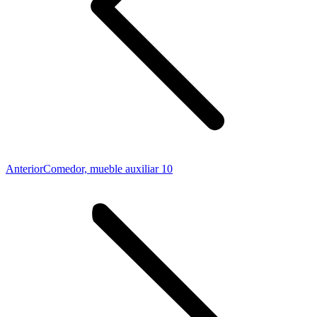
Proyecto
Anterior
Comedor, mueble auxiliar 10
anterior