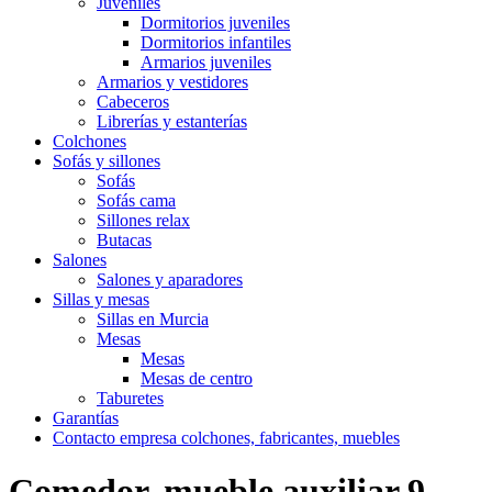
Juveniles
Dormitorios juveniles
Dormitorios infantiles
Armarios juveniles
Armarios y vestidores
Cabeceros
Librerías y estanterías
Colchones
Sofás y sillones
Sofás
Sofás cama
Sillones relax
Butacas
Salones
Salones y aparadores
Sillas y mesas
Sillas en Murcia
Mesas
Mesas
Mesas de centro
Taburetes
Garantías
Contacto empresa colchones, fabricantes, muebles
Comedor, mueble auxiliar 9