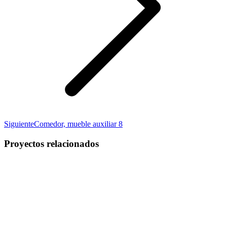
Proyecto
Siguiente
Comedor, mueble auxiliar 8
siguiente
Proyectos relacionados