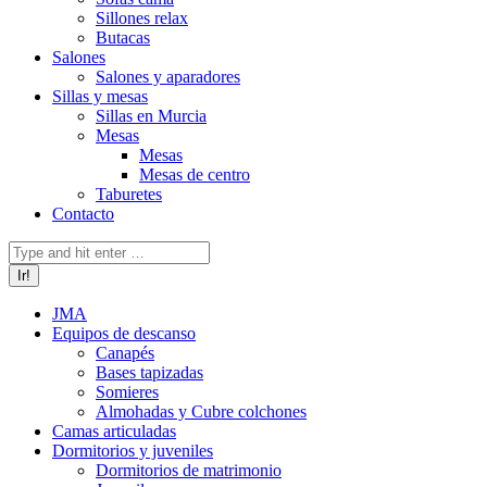
Sillones relax
Butacas
Salones
Salones y aparadores
Sillas y mesas
Sillas en Murcia
Mesas
Mesas
Mesas de centro
Taburetes
Contacto
Buscar:
JMA
Equipos de descanso
Canapés
Bases tapizadas
Somieres
Almohadas y Cubre colchones
Camas articuladas
Dormitorios y juveniles
Dormitorios de matrimonio