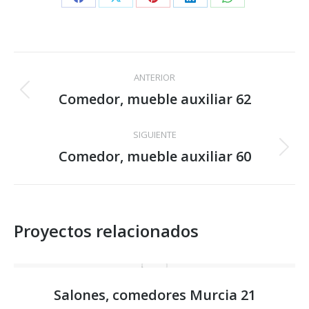
Share
Share
Share
Share
Share
on
on
on
on
on
Facebook
X
Pinterest
LinkedIn
WhatsApp
Navegación
ANTERIOR
entre
Comedor, mueble auxiliar 62
Proyecto
anterior
proyectos
SIGUIENTE
Comedor, mueble auxiliar 60
Proyecto
siguiente
Proyectos relacionados
Salones, comedores Murcia 21