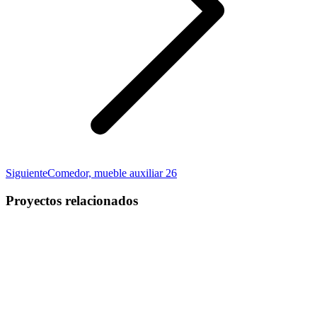
Proyecto
Siguiente
Comedor, mueble auxiliar 26
siguiente
Proyectos relacionados