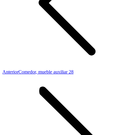
Proyecto
Anterior
Comedor, mueble auxiliar 28
anterior