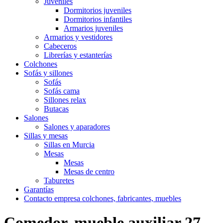
Juveniles
Dormitorios juveniles
Dormitorios infantiles
Armarios juveniles
Armarios y vestidores
Cabeceros
Librerías y estanterías
Colchones
Sofás y sillones
Sofás
Sofás cama
Sillones relax
Butacas
Salones
Salones y aparadores
Sillas y mesas
Sillas en Murcia
Mesas
Mesas
Mesas de centro
Taburetes
Garantías
Contacto empresa colchones, fabricantes, muebles
Comedor, mueble auxiliar 27