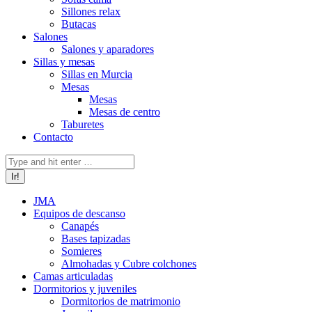
Sillones relax
Butacas
Salones
Salones y aparadores
Sillas y mesas
Sillas en Murcia
Mesas
Mesas
Mesas de centro
Taburetes
Contacto
Buscar:
JMA
Equipos de descanso
Canapés
Bases tapizadas
Somieres
Almohadas y Cubre colchones
Camas articuladas
Dormitorios y juveniles
Dormitorios de matrimonio