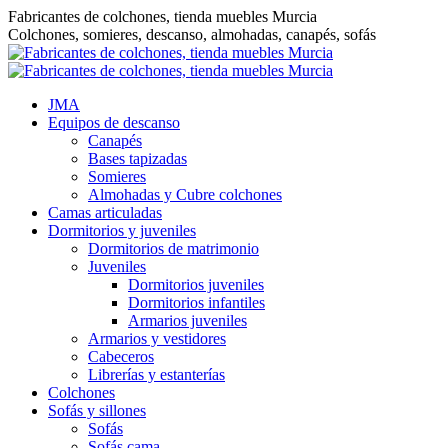
Saltar
Fabricantes de colchones, tienda muebles Murcia
al
Colchones, somieres, descanso, almohadas, canapés, sofás
contenido
JMA
Equipos de descanso
Canapés
Bases tapizadas
Somieres
Almohadas y Cubre colchones
Camas articuladas
Dormitorios y juveniles
Dormitorios de matrimonio
Juveniles
Dormitorios juveniles
Dormitorios infantiles
Armarios juveniles
Armarios y vestidores
Cabeceros
Librerías y estanterías
Colchones
Sofás y sillones
Sofás
Sofás cama