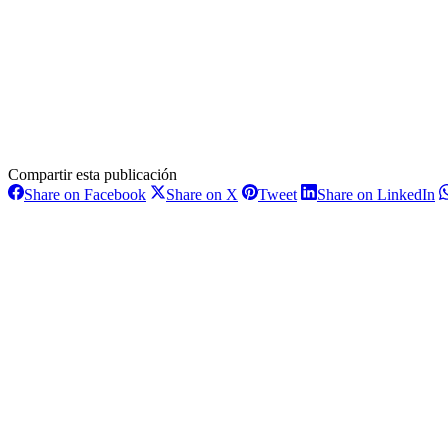
Compartir esta publicación
Share
Share
Share
S
Share on Facebook
Share on X
Tweet
Share on LinkedIn
on
on
on
o
Navegación
Facebook
X
Pinterest
L
entre
proyectos