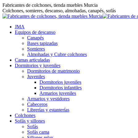
Saltar
Fabricantes de colchones, tienda muebles Murcia
al
Colchones, somieres, descanso, almohadas, canapés, sofás
contenido
JMA
Equipos de descanso
Canapés
Bases tapizadas
Somieres
Almohadas y Cubre colchones
Camas articuladas
Dormitorios y juveniles
Dormitorios de matrimonio
Juveniles
Dormitorios juveniles
Dormitorios infantiles
Armarios juveniles
Armarios y vestidores
Cabeceros
Librerías y estanterías
Colchones
Sofás y sillones
Sofás
Sofás cama
Sillones relax