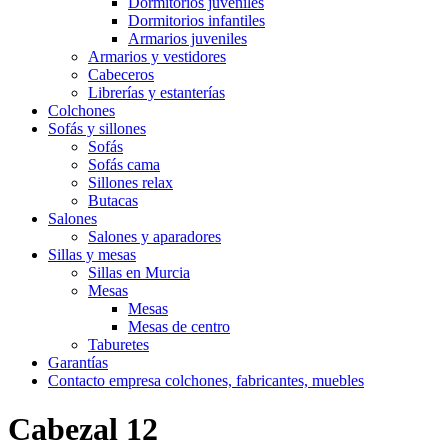
Dormitorios juveniles
Dormitorios infantiles
Armarios juveniles
Armarios y vestidores
Cabeceros
Librerías y estanterías
Colchones
Sofás y sillones
Sofás
Sofás cama
Sillones relax
Butacas
Salones
Salones y aparadores
Sillas y mesas
Sillas en Murcia
Mesas
Mesas
Mesas de centro
Taburetes
Garantías
Contacto empresa colchones, fabricantes, muebles
Cabezal 12