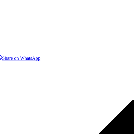
hare
Share
Share on WhatsApp
n
on
inkedIn
WhatsApp