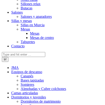
Sillones relax
Butacas
Salones
Salones y aparadores
Sillas y mesas
Sillas en Murcia
Mesas
Mesas
Mesas de centro
Taburetes
Contacto
Buscar:
JMA
Equipos de descanso
Canapés
Bases tapizadas
Somieres
Almohadas y Cubre colchones
Camas articuladas
Dormitorios y juveniles
Dormitorios de matrimonio