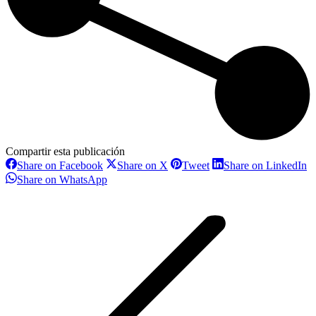
Compartir esta publicación
Share
Share
Share
S
Share on Facebook
Share on X
Tweet
Share on LinkedIn
on
on
on
o
Share
Share on WhatsApp
Facebook
X
Pinterest
L
on
Navegación
WhatsApp
entre
proyectos