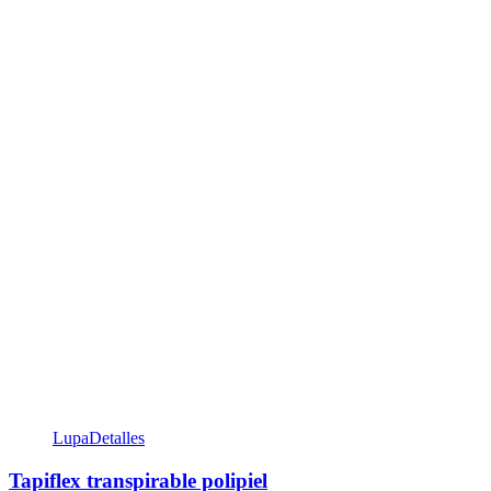
Lupa
Detalles
Tapiflex transpirable polipiel