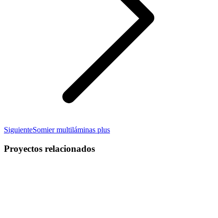
Proyecto
Siguiente
Somier multiláminas plus
siguiente
Proyectos relacionados