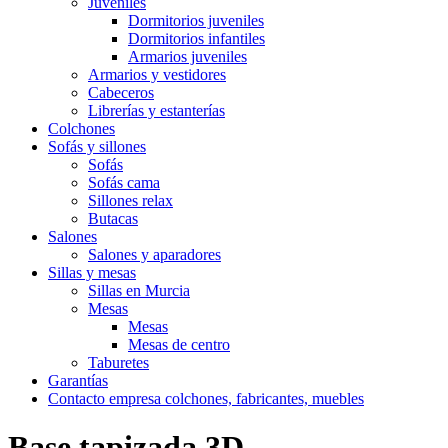
Juveniles
Dormitorios juveniles
Dormitorios infantiles
Armarios juveniles
Armarios y vestidores
Cabeceros
Librerías y estanterías
Colchones
Sofás y sillones
Sofás
Sofás cama
Sillones relax
Butacas
Salones
Salones y aparadores
Sillas y mesas
Sillas en Murcia
Mesas
Mesas
Mesas de centro
Taburetes
Garantías
Contacto empresa colchones, fabricantes, muebles
Base tapizada 3D