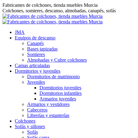
Saltar
Fabricantes de colchones, tienda muebles Murcia
al
Colchones, somieres, descanso, almohadas, canapés, sofás
contenido
JMA
Equipos de descanso
Canapés
Bases tapizadas
Somieres
Almohadas y Cubre colchones
Camas articuladas
Dormitorios y juveniles
Dormitorios de matrimonio
Juveniles
Dormitorios juveniles
Dormitorios infantiles
Armarios juveniles
Armarios y vestidores
Cabeceros
Librerías y estanterías
Colchones
Sofás y sillones
Sofás
Sofás cama