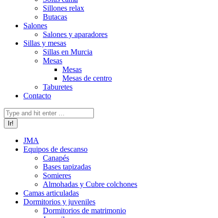
Sillones relax
Butacas
Salones
Salones y aparadores
Sillas y mesas
Sillas en Murcia
Mesas
Mesas
Mesas de centro
Taburetes
Contacto
Buscar:
JMA
Equipos de descanso
Canapés
Bases tapizadas
Somieres
Almohadas y Cubre colchones
Camas articuladas
Dormitorios y juveniles
Dormitorios de matrimonio