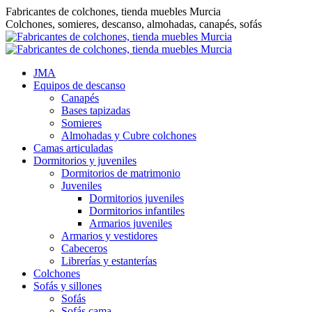
Saltar
Fabricantes de colchones, tienda muebles Murcia
al
Colchones, somieres, descanso, almohadas, canapés, sofás
contenido
JMA
Equipos de descanso
Canapés
Bases tapizadas
Somieres
Almohadas y Cubre colchones
Camas articuladas
Dormitorios y juveniles
Dormitorios de matrimonio
Juveniles
Dormitorios juveniles
Dormitorios infantiles
Armarios juveniles
Armarios y vestidores
Cabeceros
Librerías y estanterías
Colchones
Sofás y sillones
Sofás
Sofás cama