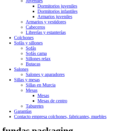
Juveniles
Dormitorios juveniles
Dormitorios infantiles
Armarios juveniles
Armarios y vestidores
Cabeceros
Librerías y estanterías
Colchones
Sofás y sillones
Sofás
Sofás cama
Sillones relax
Butacas
Salones
Salones y aparadores
Sillas y mesas
Sillas en Murcia
Mesas
Mesas
Mesas de centro
Taburetes
Garantías
Contacto empresa colchones, fabricantes, muebles
fundas,packaging