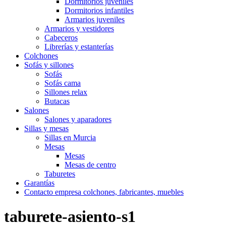
Dormitorios juveniles
Dormitorios infantiles
Armarios juveniles
Armarios y vestidores
Cabeceros
Librerías y estanterías
Colchones
Sofás y sillones
Sofás
Sofás cama
Sillones relax
Butacas
Salones
Salones y aparadores
Sillas y mesas
Sillas en Murcia
Mesas
Mesas
Mesas de centro
Taburetes
Garantías
Contacto empresa colchones, fabricantes, muebles
taburete-asiento-s1