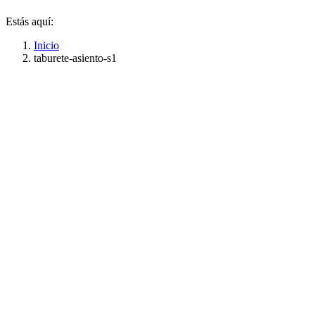
Estás aquí:
Inicio
taburete-asiento-s1