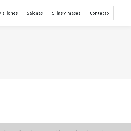
y juveniles
Colchones
Sofás y sillones
Salones
 sillones
Salones
Sillas y mesas
Contacto
ontacto