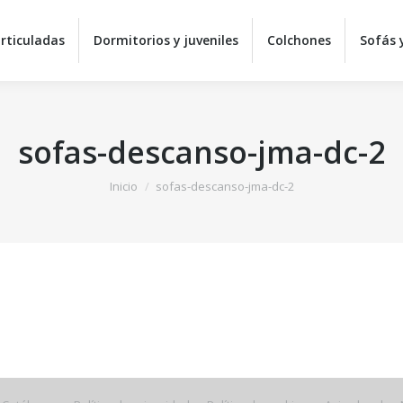
Equipos de descanso
Camas articuladas
Dormitorios 
rticuladas
Dormitorios y juveniles
Colchones
Sofás y
Sillas y mesas
C
sofas-descanso-jma-dc-2
Estás aquí:
Inicio
sofas-descanso-jma-dc-2