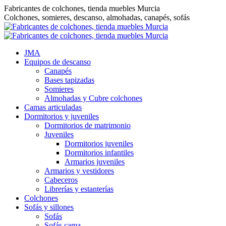
Saltar
Fabricantes de colchones, tienda muebles Murcia
al
Colchones, somieres, descanso, almohadas, canapés, sofás
contenido
JMA
Equipos de descanso
Canapés
Bases tapizadas
Somieres
Almohadas y Cubre colchones
Camas articuladas
Dormitorios y juveniles
Dormitorios de matrimonio
Juveniles
Dormitorios juveniles
Dormitorios infantiles
Armarios juveniles
Armarios y vestidores
Cabeceros
Librerías y estanterías
Colchones
Sofás y sillones
Sofás
Sofás cama