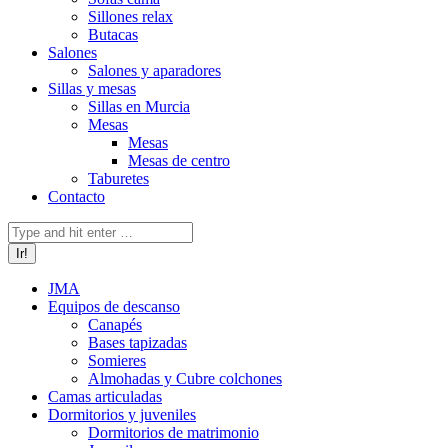
Sillones relax
Butacas
Salones
Salones y aparadores
Sillas y mesas
Sillas en Murcia
Mesas
Mesas
Mesas de centro
Taburetes
Contacto
Buscar:
JMA
Equipos de descanso
Canapés
Bases tapizadas
Somieres
Almohadas y Cubre colchones
Camas articuladas
Dormitorios y juveniles
Dormitorios de matrimonio