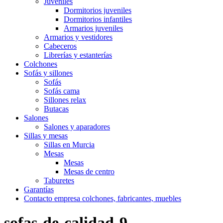
Juveniles
Dormitorios juveniles
Dormitorios infantiles
Armarios juveniles
Armarios y vestidores
Cabeceros
Librerías y estanterías
Colchones
Sofás y sillones
Sofás
Sofás cama
Sillones relax
Butacas
Salones
Salones y aparadores
Sillas y mesas
Sillas en Murcia
Mesas
Mesas
Mesas de centro
Taburetes
Garantías
Contacto empresa colchones, fabricantes, muebles
sofas-de-calidad-9