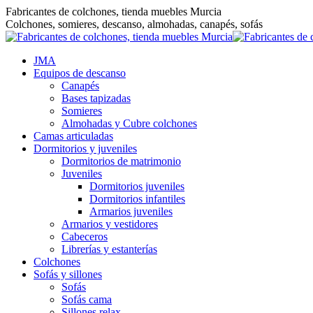
Saltar
Fabricantes de colchones, tienda muebles Murcia
al
Colchones, somieres, descanso, almohadas, canapés, sofás
contenido
JMA
Equipos de descanso
Canapés
Bases tapizadas
Somieres
Almohadas y Cubre colchones
Camas articuladas
Dormitorios y juveniles
Dormitorios de matrimonio
Juveniles
Dormitorios juveniles
Dormitorios infantiles
Armarios juveniles
Armarios y vestidores
Cabeceros
Librerías y estanterías
Colchones
Sofás y sillones
Sofás
Sofás cama
Sillones relax