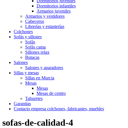
Dormitorios juveniles
Dormitorios infantiles
Armarios juveniles
Armarios y vestidores
Cabeceros
Librerías y estanterías
Colchones
Sofás y sillones
Sofás
Sofás cama
Sillones relax
Butacas
Salones
Salones y aparadores
Sillas y mesas
Sillas en Murcia
Mesas
Mesas
Mesas de centro
Taburetes
Garantías
Contacto empresa colchones, fabricantes, muebles
sofas-de-calidad-4