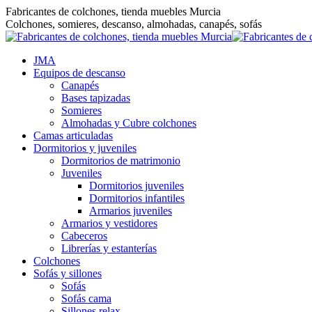
Saltar
Fabricantes de colchones, tienda muebles Murcia
al
Colchones, somieres, descanso, almohadas, canapés, sofás
contenido
JMA
Equipos de descanso
Canapés
Bases tapizadas
Somieres
Almohadas y Cubre colchones
Camas articuladas
Dormitorios y juveniles
Dormitorios de matrimonio
Juveniles
Dormitorios juveniles
Dormitorios infantiles
Armarios juveniles
Armarios y vestidores
Cabeceros
Librerías y estanterías
Colchones
Sofás y sillones
Sofás
Sofás cama
Sillones relax