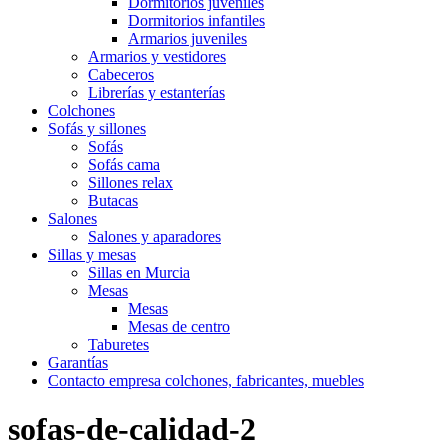
Dormitorios juveniles
Dormitorios infantiles
Armarios juveniles
Armarios y vestidores
Cabeceros
Librerías y estanterías
Colchones
Sofás y sillones
Sofás
Sofás cama
Sillones relax
Butacas
Salones
Salones y aparadores
Sillas y mesas
Sillas en Murcia
Mesas
Mesas
Mesas de centro
Taburetes
Garantías
Contacto empresa colchones, fabricantes, muebles
sofas-de-calidad-2