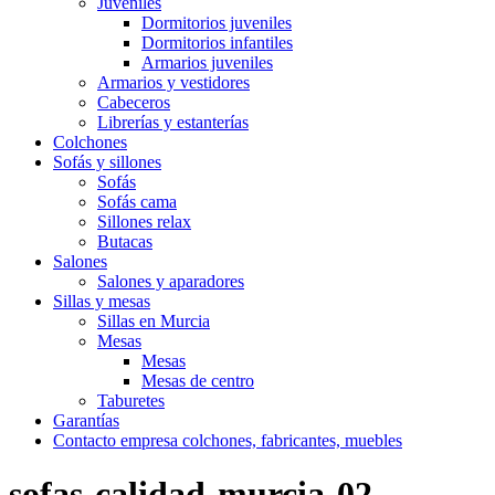
Juveniles
Dormitorios juveniles
Dormitorios infantiles
Armarios juveniles
Armarios y vestidores
Cabeceros
Librerías y estanterías
Colchones
Sofás y sillones
Sofás
Sofás cama
Sillones relax
Butacas
Salones
Salones y aparadores
Sillas y mesas
Sillas en Murcia
Mesas
Mesas
Mesas de centro
Taburetes
Garantías
Contacto empresa colchones, fabricantes, muebles
sofas-calidad-murcia-02