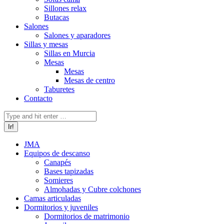
Sillones relax
Butacas
Salones
Salones y aparadores
Sillas y mesas
Sillas en Murcia
Mesas
Mesas
Mesas de centro
Taburetes
Contacto
Buscar:
JMA
Equipos de descanso
Canapés
Bases tapizadas
Somieres
Almohadas y Cubre colchones
Camas articuladas
Dormitorios y juveniles
Dormitorios de matrimonio