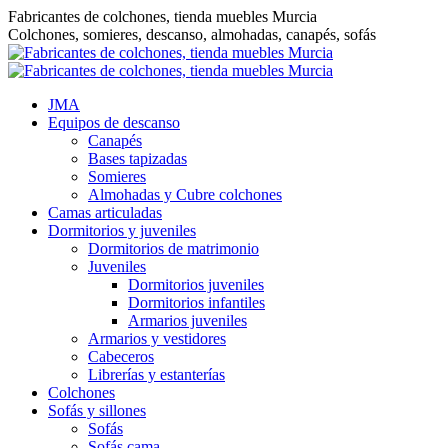
Saltar
Fabricantes de colchones, tienda muebles Murcia
al
Colchones, somieres, descanso, almohadas, canapés, sofás
contenido
JMA
Equipos de descanso
Canapés
Bases tapizadas
Somieres
Almohadas y Cubre colchones
Camas articuladas
Dormitorios y juveniles
Dormitorios de matrimonio
Juveniles
Dormitorios juveniles
Dormitorios infantiles
Armarios juveniles
Armarios y vestidores
Cabeceros
Librerías y estanterías
Colchones
Sofás y sillones
Sofás
Sofás cama