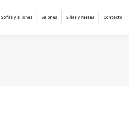
Sofás y sillones
Sofás y sillones
Salones
Salones
Sillas y mesas
Sillas y mesas
Contacto
Contacto