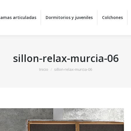
amas articuladas
amas articuladas
Dormitorios y juveniles
Dormitorios y juveniles
Colchones
Colchones
sillon-relax-murcia-06
Estás aquí:
Inicio
sillon-relax-murcia-06