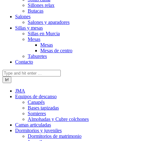
Sillones relax
Butacas
Salones
Salones y aparadores
Sillas y mesas
Sillas en Murcia
Mesas
Mesas
Mesas de centro
Taburetes
Contacto
Buscar:
JMA
Equipos de descanso
Canapés
Bases tapizadas
Somieres
Almohadas y Cubre colchones
Camas articuladas
Dormitorios y juveniles
Dormitorios de matrimonio