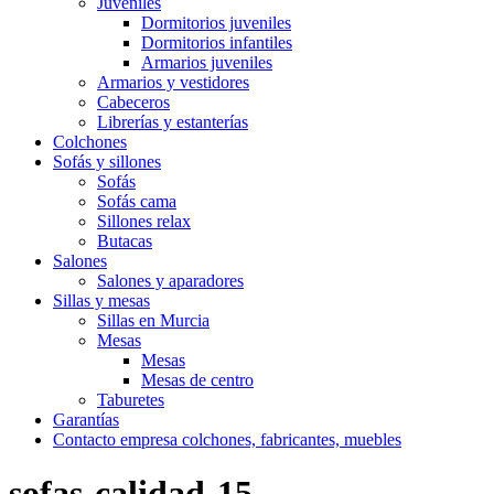
Juveniles
Dormitorios juveniles
Dormitorios infantiles
Armarios juveniles
Armarios y vestidores
Cabeceros
Librerías y estanterías
Colchones
Sofás y sillones
Sofás
Sofás cama
Sillones relax
Butacas
Salones
Salones y aparadores
Sillas y mesas
Sillas en Murcia
Mesas
Mesas
Mesas de centro
Taburetes
Garantías
Contacto empresa colchones, fabricantes, muebles
sofas-calidad-15