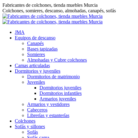
Saltar
Fabricantes de colchones, tienda muebles Murcia
al
Colchones, somieres, descanso, almohadas, canapés, sofás
contenido
JMA
Equipos de descanso
Canapés
Bases tapizadas
Somieres
Almohadas y Cubre colchones
Camas articuladas
Dormitorios y juveniles
Dormitorios de matrimonio
Juveniles
Dormitorios juveniles
Dormitorios infantiles
Armarios juveniles
Armarios y vestidores
Cabeceros
Librerías y estanterías
Colchones
Sofás y sillones
Sofás
Sofás cama