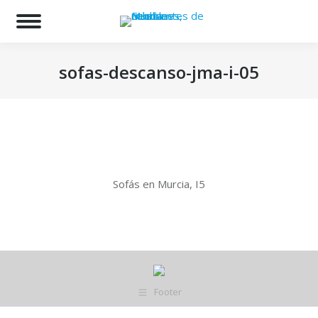
Bu
sofas-descanso-jma-i-05
Estás aquí:
Sofás en Murcia, I5
Footer