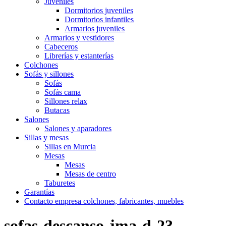
Juveniles
Dormitorios juveniles
Dormitorios infantiles
Armarios juveniles
Armarios y vestidores
Cabeceros
Librerías y estanterías
Colchones
Sofás y sillones
Sofás
Sofás cama
Sillones relax
Butacas
Salones
Salones y aparadores
Sillas y mesas
Sillas en Murcia
Mesas
Mesas
Mesas de centro
Taburetes
Garantías
Contacto empresa colchones, fabricantes, muebles
sofas-descanso-jma-d-23