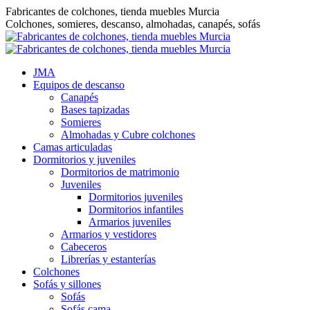
Saltar
Fabricantes de colchones, tienda muebles Murcia
al
Colchones, somieres, descanso, almohadas, canapés, sofás
contenido
JMA
Equipos de descanso
Canapés
Bases tapizadas
Somieres
Almohadas y Cubre colchones
Camas articuladas
Dormitorios y juveniles
Dormitorios de matrimonio
Juveniles
Dormitorios juveniles
Dormitorios infantiles
Armarios juveniles
Armarios y vestidores
Cabeceros
Librerías y estanterías
Colchones
Sofás y sillones
Sofás
Sofás cama