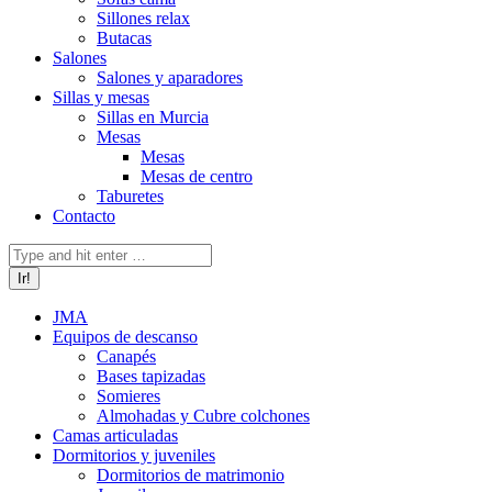
Sillones relax
Butacas
Salones
Salones y aparadores
Sillas y mesas
Sillas en Murcia
Mesas
Mesas
Mesas de centro
Taburetes
Contacto
Buscar:
JMA
Equipos de descanso
Canapés
Bases tapizadas
Somieres
Almohadas y Cubre colchones
Camas articuladas
Dormitorios y juveniles
Dormitorios de matrimonio