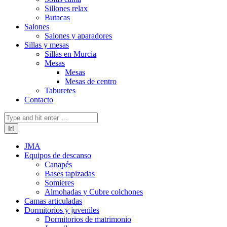
Sillones relax
Butacas
Salones
Salones y aparadores
Sillas y mesas
Sillas en Murcia
Mesas
Mesas
Mesas de centro
Taburetes
Contacto
Buscar:
JMA
Equipos de descanso
Canapés
Bases tapizadas
Somieres
Almohadas y Cubre colchones
Camas articuladas
Dormitorios y juveniles
Dormitorios de matrimonio