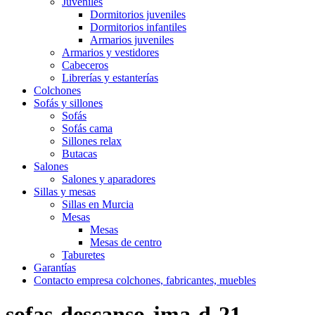
Juveniles
Dormitorios juveniles
Dormitorios infantiles
Armarios juveniles
Armarios y vestidores
Cabeceros
Librerías y estanterías
Colchones
Sofás y sillones
Sofás
Sofás cama
Sillones relax
Butacas
Salones
Salones y aparadores
Sillas y mesas
Sillas en Murcia
Mesas
Mesas
Mesas de centro
Taburetes
Garantías
Contacto empresa colchones, fabricantes, muebles
sofas-descanso-jma-d-21