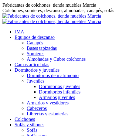
Saltar
Fabricantes de colchones, tienda muebles Murcia
al
Colchones, somieres, descanso, almohadas, canapés, sofás
contenido
JMA
Equipos de descanso
Canapés
Bases tapizadas
Somieres
Almohadas y Cubre colchones
Camas articuladas
Dormitorios y juveniles
Dormitorios de matrimonio
Juveniles
Dormitorios juveniles
Dormitorios infantiles
Armarios juveniles
Armarios y vestidores
Cabeceros
Librerías y estanterías
Colchones
Sofás y sillones
Sofás
Sofás cama