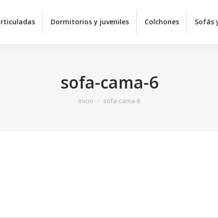
Equipos de descanso
Camas articuladas
Dormitorios 
rticuladas
Dormitorios y juveniles
Colchones
Sofás y
Sillas y mesas
C
sofa-cama-6
Estás aquí:
Inicio
sofa-cama-6