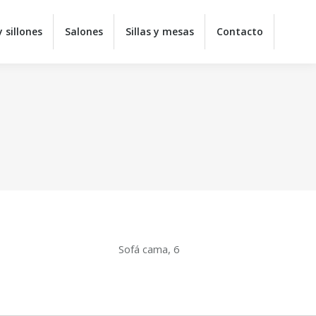
y juveniles
Colchones
Sofás y sillones
Salones
 sillones
Salones
Sillas y mesas
Contacto
ontacto
Sofá cama, 6