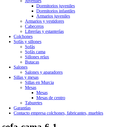
Juveniles
Dormitorios juveniles
Dormitorios infantiles
Armarios juveniles
Armarios y vestidores
Cabeceros
Librerías y estanterías
Colchones
Sofás y sillones
Sofás
Sofás cama
Sillones relax
Butacas
Salones
Salones y aparadores
Sillas y mesas
Sillas en Murcia
Mesas
Mesas
Mesas de centro
Taburetes
Garantías
Contacto empresa colchones, fabricantes, muebles
sofa-cama-6-1