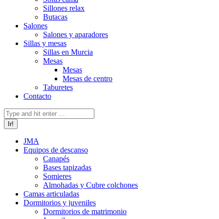
Sillones relax
Butacas
Salones
Salones y aparadores
Sillas y mesas
Sillas en Murcia
Mesas
Mesas
Mesas de centro
Taburetes
Contacto
Buscar:
JMA
Equipos de descanso
Canapés
Bases tapizadas
Somieres
Almohadas y Cubre colchones
Camas articuladas
Dormitorios y juveniles
Dormitorios de matrimonio