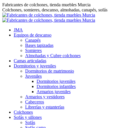
Saltar
Fabricantes de colchones, tienda muebles Murcia
al
Colchones, somieres, descanso, almohadas, canapés, sofás
contenido
JMA
Equipos de descanso
Canapés
Bases tapizadas
Somieres
Almohadas y Cubre colchones
Camas articuladas
Dormitorios y juveniles
Dormitorios de matrimonio
Juveniles
Dormitorios juveniles
Dormitorios infantiles
Armarios juveniles
Armarios y vestidores
Cabeceros
Librerías y estanterías
Colchones
Sofás y sillones
Sofás
Sofás cama