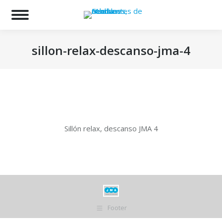
Bu
sillon-relax-descanso-jma-4
Estás aquí:
Sillón relax, descanso JMA 4
Footer