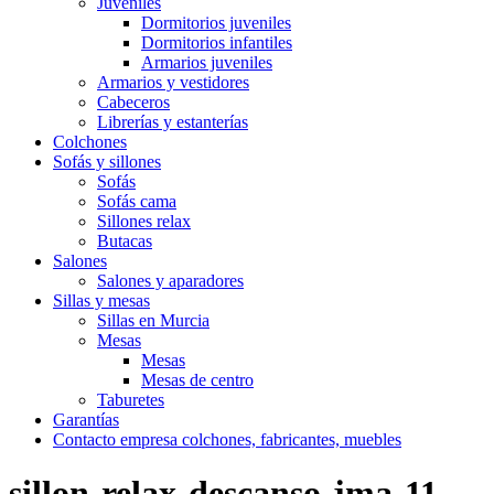
Juveniles
Dormitorios juveniles
Dormitorios infantiles
Armarios juveniles
Armarios y vestidores
Cabeceros
Librerías y estanterías
Colchones
Sofás y sillones
Sofás
Sofás cama
Sillones relax
Butacas
Salones
Salones y aparadores
Sillas y mesas
Sillas en Murcia
Mesas
Mesas
Mesas de centro
Taburetes
Garantías
Contacto empresa colchones, fabricantes, muebles
sillon-relax-descanso-jma-11