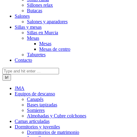
Sillones relax
Butacas
Salones
Salones y aparadores
Sillas y mesas
Sillas en Murcia
Mesas
Mesas
Mesas de centro
Taburetes
Contacto
Buscar:
JMA
Equipos de descanso
Canapés
Bases tapizadas
Somieres
Almohadas y Cubre colchones
Camas articuladas
Dormitorios y juveniles
Dormitorios de matrimonio