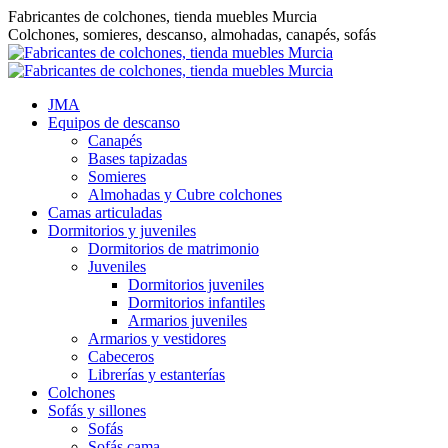
Saltar
Fabricantes de colchones, tienda muebles Murcia
al
Colchones, somieres, descanso, almohadas, canapés, sofás
contenido
JMA
Equipos de descanso
Canapés
Bases tapizadas
Somieres
Almohadas y Cubre colchones
Camas articuladas
Dormitorios y juveniles
Dormitorios de matrimonio
Juveniles
Dormitorios juveniles
Dormitorios infantiles
Armarios juveniles
Armarios y vestidores
Cabeceros
Librerías y estanterías
Colchones
Sofás y sillones
Sofás
Sofás cama