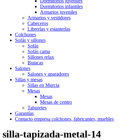
Dormitorios juveniles
Dormitorios infantiles
Armarios juveniles
Armarios y vestidores
Cabeceros
Librerías y estanterías
Colchones
Sofás y sillones
Sofás
Sofás cama
Sillones relax
Butacas
Salones
Salones y aparadores
Sillas y mesas
Sillas en Murcia
Mesas
Mesas
Mesas de centro
Taburetes
Garantías
Contacto empresa colchones, fabricantes, muebles
silla-tapizada-metal-14