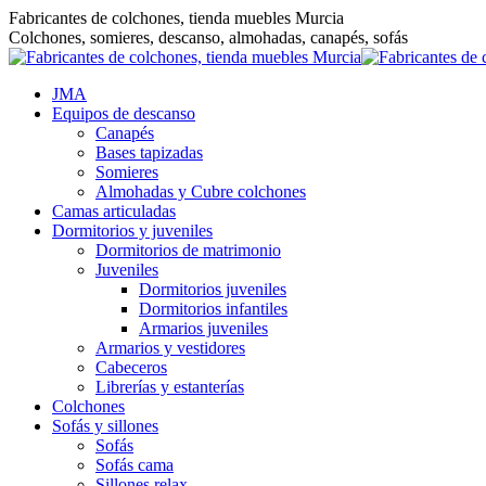
Saltar
Fabricantes de colchones, tienda muebles Murcia
al
Colchones, somieres, descanso, almohadas, canapés, sofás
contenido
JMA
Equipos de descanso
Canapés
Bases tapizadas
Somieres
Almohadas y Cubre colchones
Camas articuladas
Dormitorios y juveniles
Dormitorios de matrimonio
Juveniles
Dormitorios juveniles
Dormitorios infantiles
Armarios juveniles
Armarios y vestidores
Cabeceros
Librerías y estanterías
Colchones
Sofás y sillones
Sofás
Sofás cama
Sillones relax