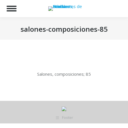
Bu
salones-composiciones-85
Estás aquí:
Salones, composiciones; 85
Footer