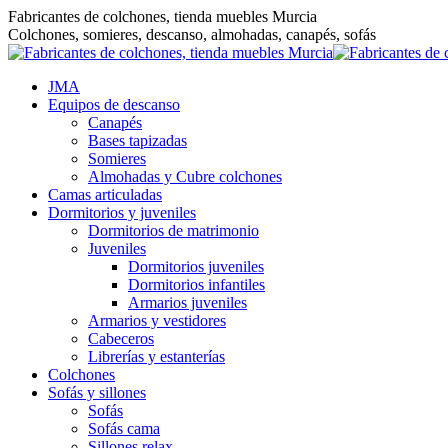
Saltar
Fabricantes de colchones, tienda muebles Murcia
al
Colchones, somieres, descanso, almohadas, canapés, sofás
contenido
JMA
Equipos de descanso
Canapés
Bases tapizadas
Somieres
Almohadas y Cubre colchones
Camas articuladas
Dormitorios y juveniles
Dormitorios de matrimonio
Juveniles
Dormitorios juveniles
Dormitorios infantiles
Armarios juveniles
Armarios y vestidores
Cabeceros
Librerías y estanterías
Colchones
Sofás y sillones
Sofás
Sofás cama
Sillones relax