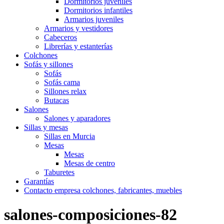
Dormitorios juveniles
Dormitorios infantiles
Armarios juveniles
Armarios y vestidores
Cabeceros
Librerías y estanterías
Colchones
Sofás y sillones
Sofás
Sofás cama
Sillones relax
Butacas
Salones
Salones y aparadores
Sillas y mesas
Sillas en Murcia
Mesas
Mesas
Mesas de centro
Taburetes
Garantías
Contacto empresa colchones, fabricantes, muebles
salones-composiciones-82