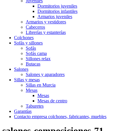
Juveniles
Dormitorios juveniles
Dormitorios infantiles
Armarios juveniles
Armarios y vestidores
Cabeceros
Librerías y estanterías
Colchones
Sofás y sillones
Sofás
Sofás cama
Sillones relax
Butacas
Salones
Salones y aparadores
Sillas y mesas
Sillas en Murcia
Mesas
Mesas
Mesas de centro
Taburetes
Garantías
Contacto empresa colchones, fabricantes, muebles
salones-composiciones-71