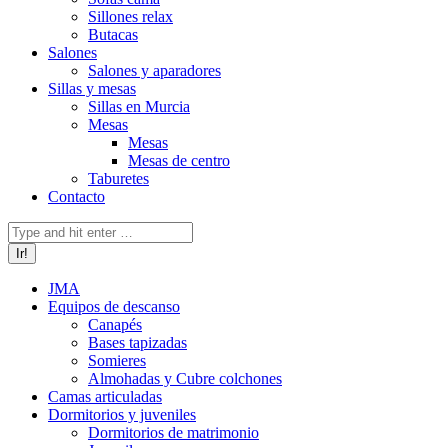
Sillones relax
Butacas
Salones
Salones y aparadores
Sillas y mesas
Sillas en Murcia
Mesas
Mesas
Mesas de centro
Taburetes
Contacto
Buscar:
JMA
Equipos de descanso
Canapés
Bases tapizadas
Somieres
Almohadas y Cubre colchones
Camas articuladas
Dormitorios y juveniles
Dormitorios de matrimonio