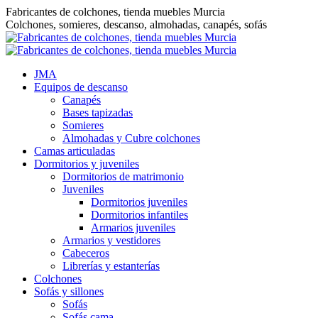
Saltar
Fabricantes de colchones, tienda muebles Murcia
al
Colchones, somieres, descanso, almohadas, canapés, sofás
contenido
JMA
Equipos de descanso
Canapés
Bases tapizadas
Somieres
Almohadas y Cubre colchones
Camas articuladas
Dormitorios y juveniles
Dormitorios de matrimonio
Juveniles
Dormitorios juveniles
Dormitorios infantiles
Armarios juveniles
Armarios y vestidores
Cabeceros
Librerías y estanterías
Colchones
Sofás y sillones
Sofás
Sofás cama