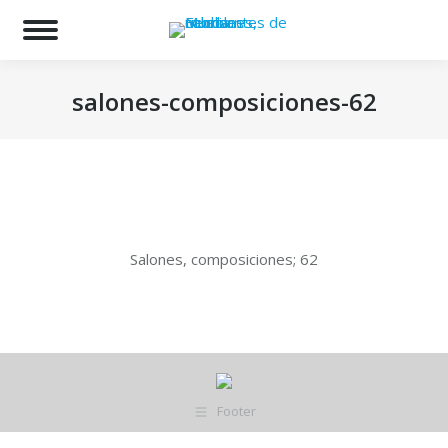
Bu
salones-composiciones-62
Estás aquí:
Salones, composiciones; 62
Footer