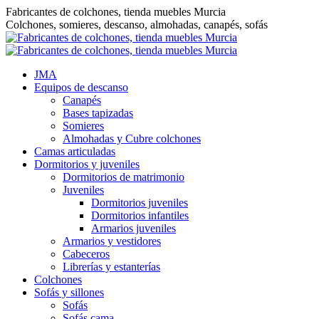
Saltar
Fabricantes de colchones, tienda muebles Murcia
al
Colchones, somieres, descanso, almohadas, canapés, sofás
contenido
JMA
Equipos de descanso
Canapés
Bases tapizadas
Somieres
Almohadas y Cubre colchones
Camas articuladas
Dormitorios y juveniles
Dormitorios de matrimonio
Juveniles
Dormitorios juveniles
Dormitorios infantiles
Armarios juveniles
Armarios y vestidores
Cabeceros
Librerías y estanterías
Colchones
Sofás y sillones
Sofás
Sofás cama