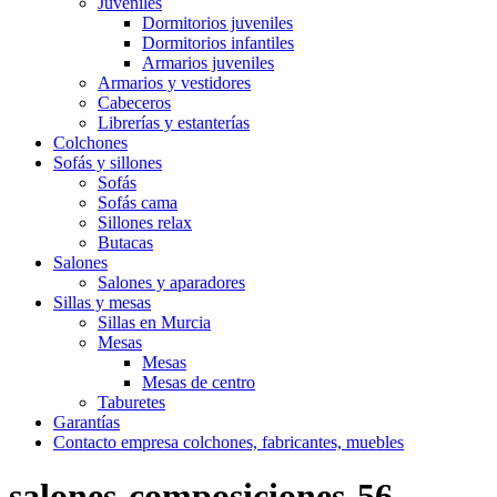
Juveniles
Dormitorios juveniles
Dormitorios infantiles
Armarios juveniles
Armarios y vestidores
Cabeceros
Librerías y estanterías
Colchones
Sofás y sillones
Sofás
Sofás cama
Sillones relax
Butacas
Salones
Salones y aparadores
Sillas y mesas
Sillas en Murcia
Mesas
Mesas
Mesas de centro
Taburetes
Garantías
Contacto empresa colchones, fabricantes, muebles
salones-composiciones-56