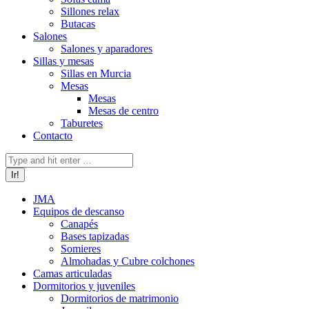
Sillones relax
Butacas
Salones
Salones y aparadores
Sillas y mesas
Sillas en Murcia
Mesas
Mesas
Mesas de centro
Taburetes
Contacto
Buscar:
JMA
Equipos de descanso
Canapés
Bases tapizadas
Somieres
Almohadas y Cubre colchones
Camas articuladas
Dormitorios y juveniles
Dormitorios de matrimonio