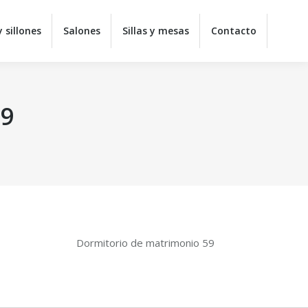
y juveniles
Colchones
Sofás y sillones
Salones
 sillones
Salones
Sillas y mesas
Contacto
ontacto
59
Dormitorio de matrimonio 59