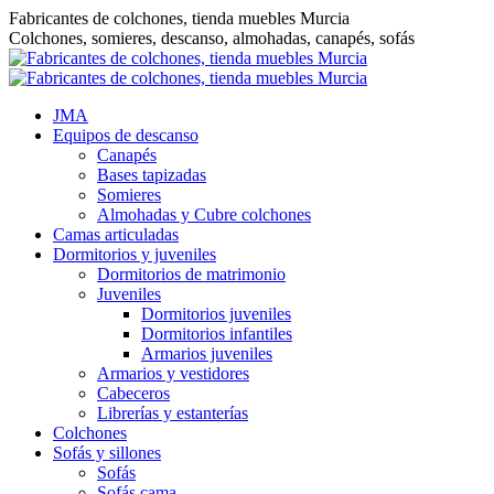
Saltar
Fabricantes de colchones, tienda muebles Murcia
al
Colchones, somieres, descanso, almohadas, canapés, sofás
contenido
JMA
Equipos de descanso
Canapés
Bases tapizadas
Somieres
Almohadas y Cubre colchones
Camas articuladas
Dormitorios y juveniles
Dormitorios de matrimonio
Juveniles
Dormitorios juveniles
Dormitorios infantiles
Armarios juveniles
Armarios y vestidores
Cabeceros
Librerías y estanterías
Colchones
Sofás y sillones
Sofás
Sofás cama