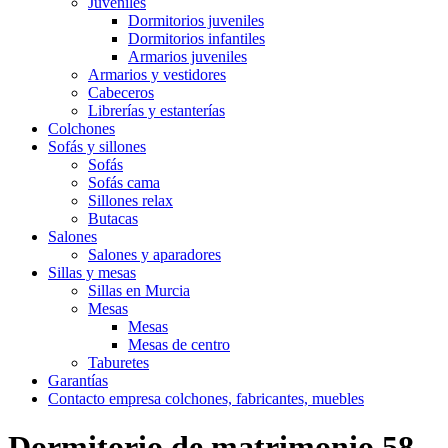
Juveniles
Dormitorios juveniles
Dormitorios infantiles
Armarios juveniles
Armarios y vestidores
Cabeceros
Librerías y estanterías
Colchones
Sofás y sillones
Sofás
Sofás cama
Sillones relax
Butacas
Salones
Salones y aparadores
Sillas y mesas
Sillas en Murcia
Mesas
Mesas
Mesas de centro
Taburetes
Garantías
Contacto empresa colchones, fabricantes, muebles
Dormitorio de matrimonio 58