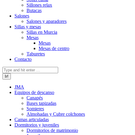
Sillones relax
Butacas
Salones
Salones y aparadores
Sillas y mesas
Sillas en Murcia
Mesas
Mesas
Mesas de centro
Taburetes
Contacto
Buscar:
JMA
Equipos de descanso
Canapés
Bases tapizadas
Somieres
Almohadas y Cubre colchones
Camas articuladas
Dormitorios y juveniles
Dormitorios de matrimonio