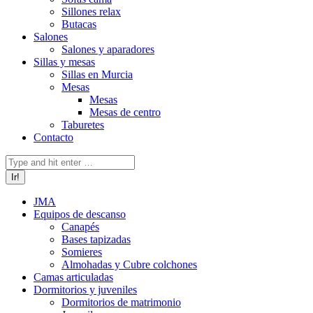
Sillones relax
Butacas
Salones
Salones y aparadores
Sillas y mesas
Sillas en Murcia
Mesas
Mesas
Mesas de centro
Taburetes
Contacto
Buscar:
JMA
Equipos de descanso
Canapés
Bases tapizadas
Somieres
Almohadas y Cubre colchones
Camas articuladas
Dormitorios y juveniles
Dormitorios de matrimonio