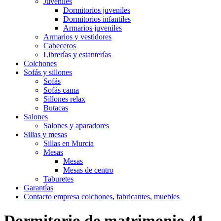
Juveniles
Dormitorios juveniles
Dormitorios infantiles
Armarios juveniles
Armarios y vestidores
Cabeceros
Librerías y estanterías
Colchones
Sofás y sillones
Sofás
Sofás cama
Sillones relax
Butacas
Salones
Salones y aparadores
Sillas y mesas
Sillas en Murcia
Mesas
Mesas
Mesas de centro
Taburetes
Garantías
Contacto empresa colchones, fabricantes, muebles
Dormitorio de matrimonio 41