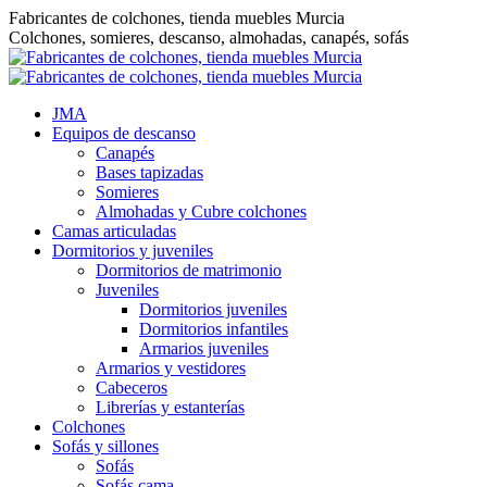
Saltar
Fabricantes de colchones, tienda muebles Murcia
al
Colchones, somieres, descanso, almohadas, canapés, sofás
contenido
JMA
Equipos de descanso
Canapés
Bases tapizadas
Somieres
Almohadas y Cubre colchones
Camas articuladas
Dormitorios y juveniles
Dormitorios de matrimonio
Juveniles
Dormitorios juveniles
Dormitorios infantiles
Armarios juveniles
Armarios y vestidores
Cabeceros
Librerías y estanterías
Colchones
Sofás y sillones
Sofás
Sofás cama