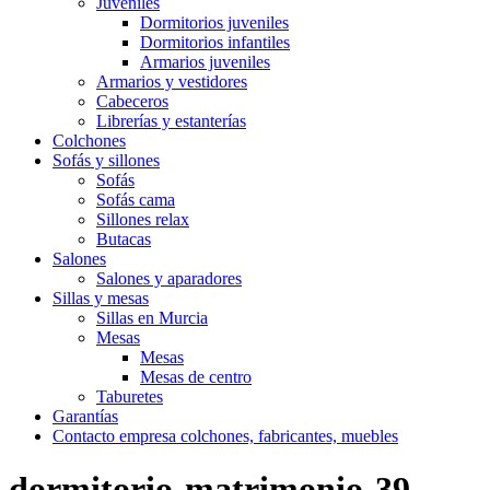
Juveniles
Dormitorios juveniles
Dormitorios infantiles
Armarios juveniles
Armarios y vestidores
Cabeceros
Librerías y estanterías
Colchones
Sofás y sillones
Sofás
Sofás cama
Sillones relax
Butacas
Salones
Salones y aparadores
Sillas y mesas
Sillas en Murcia
Mesas
Mesas
Mesas de centro
Taburetes
Garantías
Contacto empresa colchones, fabricantes, muebles
dormitorio-matrimonio-39