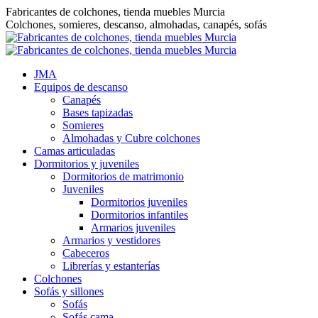
Saltar
Fabricantes de colchones, tienda muebles Murcia
al
Colchones, somieres, descanso, almohadas, canapés, sofás
contenido
JMA
Equipos de descanso
Canapés
Bases tapizadas
Somieres
Almohadas y Cubre colchones
Camas articuladas
Dormitorios y juveniles
Dormitorios de matrimonio
Juveniles
Dormitorios juveniles
Dormitorios infantiles
Armarios juveniles
Armarios y vestidores
Cabeceros
Librerías y estanterías
Colchones
Sofás y sillones
Sofás
Sofás cama