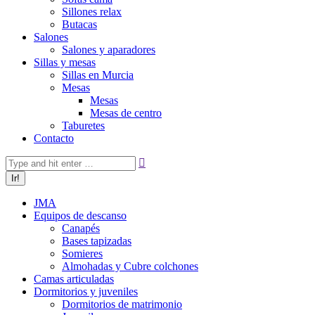
Sillones relax
Butacas
Salones
Salones y aparadores
Sillas y mesas
Sillas en Murcia
Mesas
Mesas
Mesas de centro
Taburetes
Contacto
Buscar:
JMA
Equipos de descanso
Canapés
Bases tapizadas
Somieres
Almohadas y Cubre colchones
Camas articuladas
Dormitorios y juveniles
Dormitorios de matrimonio