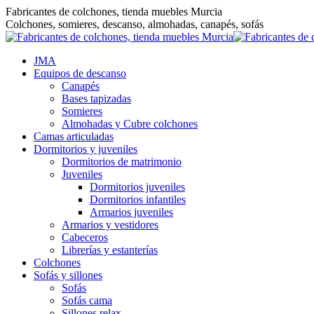
Saltar
Fabricantes de colchones, tienda muebles Murcia
al
Colchones, somieres, descanso, almohadas, canapés, sofás
contenido
JMA
Equipos de descanso
Canapés
Bases tapizadas
Somieres
Almohadas y Cubre colchones
Camas articuladas
Dormitorios y juveniles
Dormitorios de matrimonio
Juveniles
Dormitorios juveniles
Dormitorios infantiles
Armarios juveniles
Armarios y vestidores
Cabeceros
Librerías y estanterías
Colchones
Sofás y sillones
Sofás
Sofás cama
Sillones relax