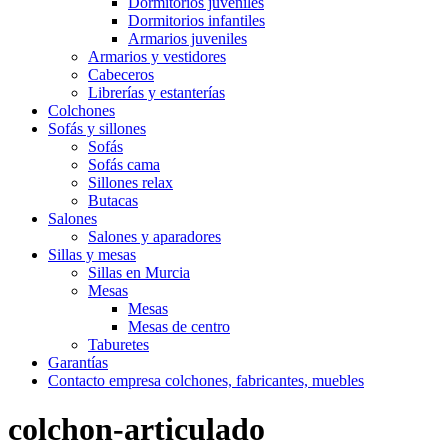
Dormitorios juveniles
Dormitorios infantiles
Armarios juveniles
Armarios y vestidores
Cabeceros
Librerías y estanterías
Colchones
Sofás y sillones
Sofás
Sofás cama
Sillones relax
Butacas
Salones
Salones y aparadores
Sillas y mesas
Sillas en Murcia
Mesas
Mesas
Mesas de centro
Taburetes
Garantías
Contacto empresa colchones, fabricantes, muebles
colchon-articulado