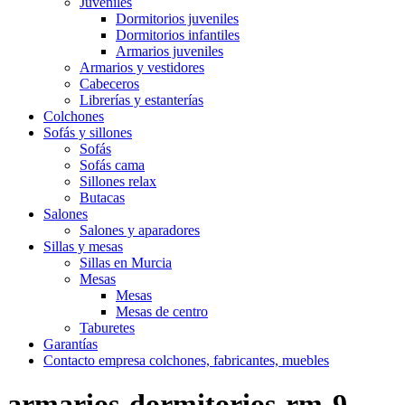
Juveniles
Dormitorios juveniles
Dormitorios infantiles
Armarios juveniles
Armarios y vestidores
Cabeceros
Librerías y estanterías
Colchones
Sofás y sillones
Sofás
Sofás cama
Sillones relax
Butacas
Salones
Salones y aparadores
Sillas y mesas
Sillas en Murcia
Mesas
Mesas
Mesas de centro
Taburetes
Garantías
Contacto empresa colchones, fabricantes, muebles
armarios-dormitorios-rm-9