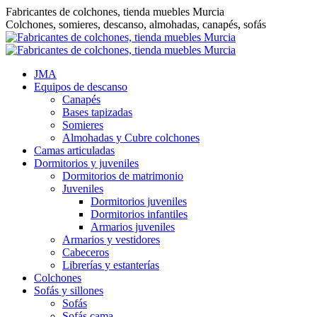
Saltar
Fabricantes de colchones, tienda muebles Murcia
al
Colchones, somieres, descanso, almohadas, canapés, sofás
contenido
JMA
Equipos de descanso
Canapés
Bases tapizadas
Somieres
Almohadas y Cubre colchones
Camas articuladas
Dormitorios y juveniles
Dormitorios de matrimonio
Juveniles
Dormitorios juveniles
Dormitorios infantiles
Armarios juveniles
Armarios y vestidores
Cabeceros
Librerías y estanterías
Colchones
Sofás y sillones
Sofás
Sofás cama