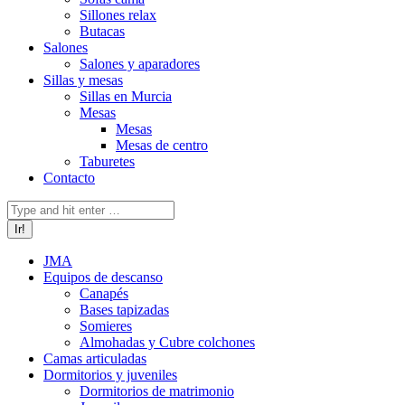
Sillones relax
Butacas
Salones
Salones y aparadores
Sillas y mesas
Sillas en Murcia
Mesas
Mesas
Mesas de centro
Taburetes
Contacto
Buscar:
JMA
Equipos de descanso
Canapés
Bases tapizadas
Somieres
Almohadas y Cubre colchones
Camas articuladas
Dormitorios y juveniles
Dormitorios de matrimonio