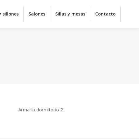
y juveniles
Colchones
Sofás y sillones
Salones
 sillones
Salones
Sillas y mesas
Contacto
ontacto
Armario dormitorio 2