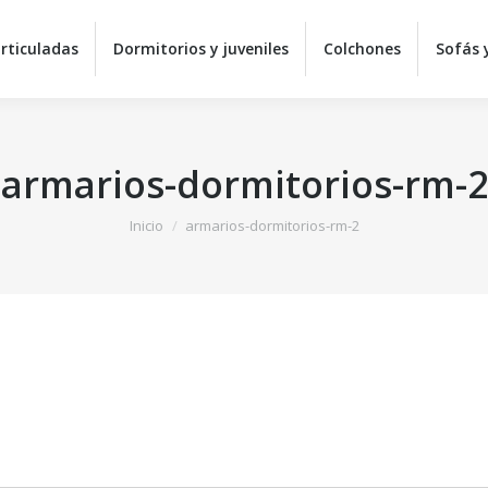
Equipos de descanso
Camas articuladas
Dormitorios 
rticuladas
Dormitorios y juveniles
Colchones
Sofás y
Sillas y mesas
C
armarios-dormitorios-rm-2
Estás aquí:
Inicio
armarios-dormitorios-rm-2