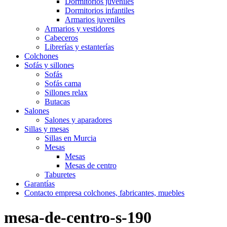
Dormitorios juveniles
Dormitorios infantiles
Armarios juveniles
Armarios y vestidores
Cabeceros
Librerías y estanterías
Colchones
Sofás y sillones
Sofás
Sofás cama
Sillones relax
Butacas
Salones
Salones y aparadores
Sillas y mesas
Sillas en Murcia
Mesas
Mesas
Mesas de centro
Taburetes
Garantías
Contacto empresa colchones, fabricantes, muebles
mesa-de-centro-s-190