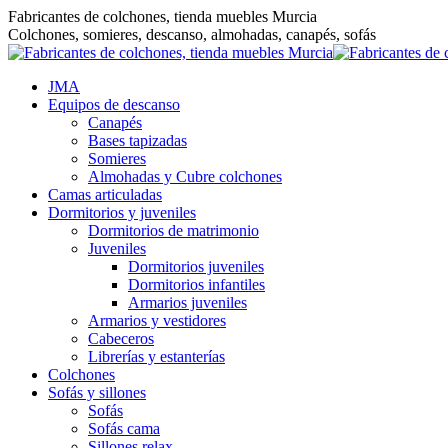
Saltar
Fabricantes de colchones, tienda muebles Murcia
al
Colchones, somieres, descanso, almohadas, canapés, sofás
contenido
JMA
Equipos de descanso
Canapés
Bases tapizadas
Somieres
Almohadas y Cubre colchones
Camas articuladas
Dormitorios y juveniles
Dormitorios de matrimonio
Juveniles
Dormitorios juveniles
Dormitorios infantiles
Armarios juveniles
Armarios y vestidores
Cabeceros
Librerías y estanterías
Colchones
Sofás y sillones
Sofás
Sofás cama
Sillones relax