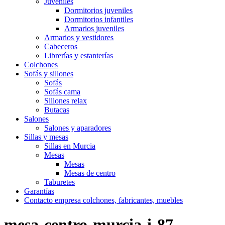
Juveniles
Dormitorios juveniles
Dormitorios infantiles
Armarios juveniles
Armarios y vestidores
Cabeceros
Librerías y estanterías
Colchones
Sofás y sillones
Sofás
Sofás cama
Sillones relax
Butacas
Salones
Salones y aparadores
Sillas y mesas
Sillas en Murcia
Mesas
Mesas
Mesas de centro
Taburetes
Garantías
Contacto empresa colchones, fabricantes, muebles
mesa-centro-murcia-i-87