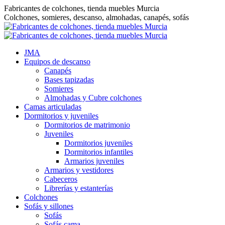
Saltar
Fabricantes de colchones, tienda muebles Murcia
al
Colchones, somieres, descanso, almohadas, canapés, sofás
contenido
JMA
Equipos de descanso
Canapés
Bases tapizadas
Somieres
Almohadas y Cubre colchones
Camas articuladas
Dormitorios y juveniles
Dormitorios de matrimonio
Juveniles
Dormitorios juveniles
Dormitorios infantiles
Armarios juveniles
Armarios y vestidores
Cabeceros
Librerías y estanterías
Colchones
Sofás y sillones
Sofás
Sofás cama