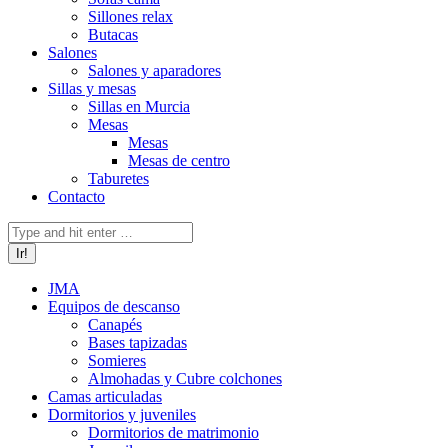
Sillones relax
Butacas
Salones
Salones y aparadores
Sillas y mesas
Sillas en Murcia
Mesas
Mesas
Mesas de centro
Taburetes
Contacto
Buscar:
JMA
Equipos de descanso
Canapés
Bases tapizadas
Somieres
Almohadas y Cubre colchones
Camas articuladas
Dormitorios y juveniles
Dormitorios de matrimonio