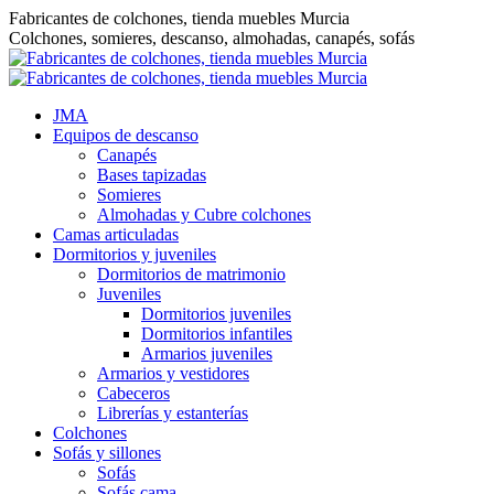
Saltar
Fabricantes de colchones, tienda muebles Murcia
al
Colchones, somieres, descanso, almohadas, canapés, sofás
contenido
JMA
Equipos de descanso
Canapés
Bases tapizadas
Somieres
Almohadas y Cubre colchones
Camas articuladas
Dormitorios y juveniles
Dormitorios de matrimonio
Juveniles
Dormitorios juveniles
Dormitorios infantiles
Armarios juveniles
Armarios y vestidores
Cabeceros
Librerías y estanterías
Colchones
Sofás y sillones
Sofás
Sofás cama