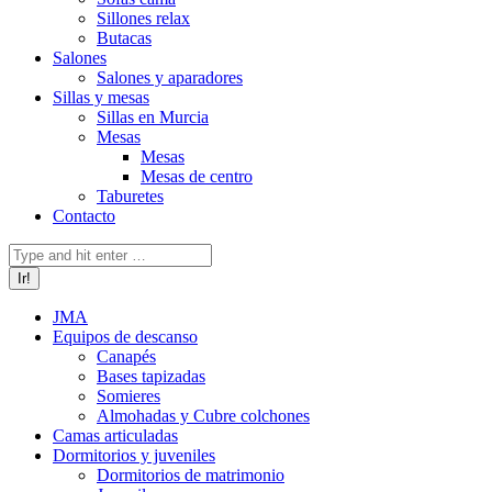
Sillones relax
Butacas
Salones
Salones y aparadores
Sillas y mesas
Sillas en Murcia
Mesas
Mesas
Mesas de centro
Taburetes
Contacto
Buscar:
JMA
Equipos de descanso
Canapés
Bases tapizadas
Somieres
Almohadas y Cubre colchones
Camas articuladas
Dormitorios y juveniles
Dormitorios de matrimonio