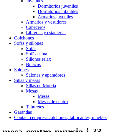
Juveniles
Dormitorios juveniles
Dormitorios infantiles
Armarios juveniles
Armarios y vestidores
Cabeceros
Librerías y estanterías
Colchones
Sofás y sillones
Sofás
Sofás cama
Sillones relax
Butacas
Salones
Salones y aparadores
Sillas y mesas
Sillas en Murcia
Mesas
Mesas
Mesas de centro
Taburetes
Garantías
Contacto empresa colchones, fabricantes, muebles
mesa-centro-murcia-i-33