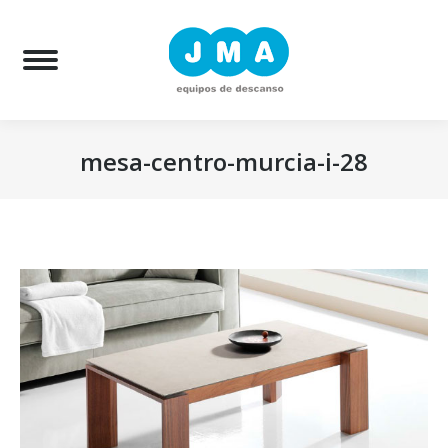
Bu
mesa-centro-murcia-i-28
Estás aquí: