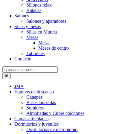
Sillones relax
Butacas
Salones
Salones y aparadores
Sillas y mesas
Sillas en Murcia
Mesas
Mesas
Mesas de centro
Taburetes
Contacto
Buscar:
JMA
Equipos de descanso
Canapés
Bases tapizadas
Somieres
Almohadas y Cubre colchones
Camas articuladas
Dormitorios y juveniles
Dormitorios de matrimonio