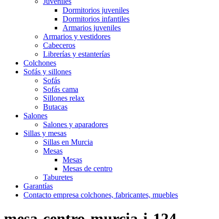
Juveniles
Dormitorios juveniles
Dormitorios infantiles
Armarios juveniles
Armarios y vestidores
Cabeceros
Librerías y estanterías
Colchones
Sofás y sillones
Sofás
Sofás cama
Sillones relax
Butacas
Salones
Salones y aparadores
Sillas y mesas
Sillas en Murcia
Mesas
Mesas
Mesas de centro
Taburetes
Garantías
Contacto empresa colchones, fabricantes, muebles
mesa-centro-murcia-i-124