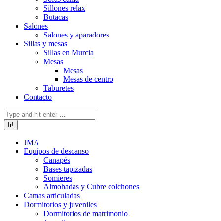
Sillones relax
Butacas
Salones
Salones y aparadores
Sillas y mesas
Sillas en Murcia
Mesas
Mesas
Mesas de centro
Taburetes
Contacto
Buscar:
JMA
Equipos de descanso
Canapés
Bases tapizadas
Somieres
Almohadas y Cubre colchones
Camas articuladas
Dormitorios y juveniles
Dormitorios de matrimonio