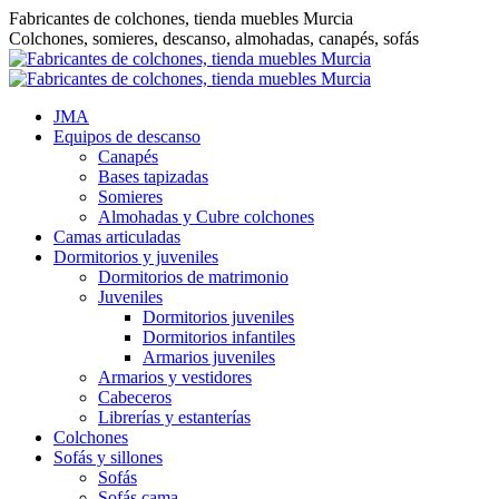
Saltar
Fabricantes de colchones, tienda muebles Murcia
al
Colchones, somieres, descanso, almohadas, canapés, sofás
contenido
JMA
Equipos de descanso
Canapés
Bases tapizadas
Somieres
Almohadas y Cubre colchones
Camas articuladas
Dormitorios y juveniles
Dormitorios de matrimonio
Juveniles
Dormitorios juveniles
Dormitorios infantiles
Armarios juveniles
Armarios y vestidores
Cabeceros
Librerías y estanterías
Colchones
Sofás y sillones
Sofás
Sofás cama