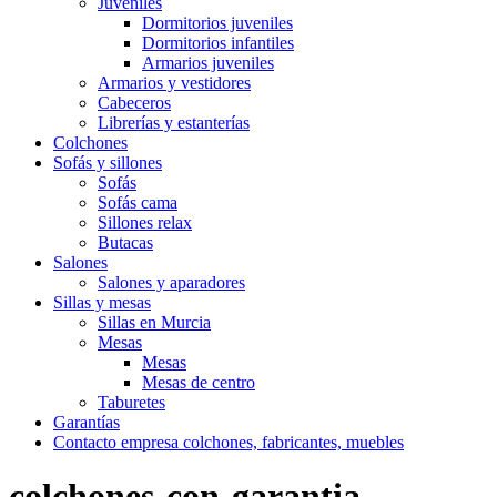
Juveniles
Dormitorios juveniles
Dormitorios infantiles
Armarios juveniles
Armarios y vestidores
Cabeceros
Librerías y estanterías
Colchones
Sofás y sillones
Sofás
Sofás cama
Sillones relax
Butacas
Salones
Salones y aparadores
Sillas y mesas
Sillas en Murcia
Mesas
Mesas
Mesas de centro
Taburetes
Garantías
Contacto empresa colchones, fabricantes, muebles
colchones-con-garantia