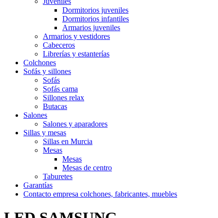
Juveniles
Dormitorios juveniles
Dormitorios infantiles
Armarios juveniles
Armarios y vestidores
Cabeceros
Librerías y estanterías
Colchones
Sofás y sillones
Sofás
Sofás cama
Sillones relax
Butacas
Salones
Salones y aparadores
Sillas y mesas
Sillas en Murcia
Mesas
Mesas
Mesas de centro
Taburetes
Garantías
Contacto empresa colchones, fabricantes, muebles
LED SAMSUNG