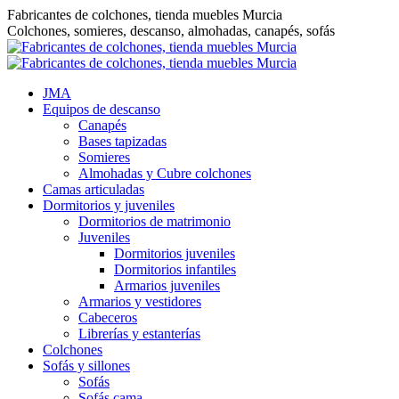
Saltar
Fabricantes de colchones, tienda muebles Murcia
al
Colchones, somieres, descanso, almohadas, canapés, sofás
contenido
JMA
Equipos de descanso
Canapés
Bases tapizadas
Somieres
Almohadas y Cubre colchones
Camas articuladas
Dormitorios y juveniles
Dormitorios de matrimonio
Juveniles
Dormitorios juveniles
Dormitorios infantiles
Armarios juveniles
Armarios y vestidores
Cabeceros
Librerías y estanterías
Colchones
Sofás y sillones
Sofás
Sofás cama