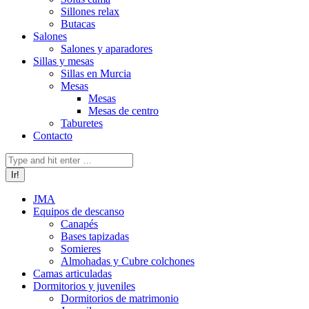
Sillones relax
Butacas
Salones
Salones y aparadores
Sillas y mesas
Sillas en Murcia
Mesas
Mesas
Mesas de centro
Taburetes
Contacto
Buscar:
JMA
Equipos de descanso
Canapés
Bases tapizadas
Somieres
Almohadas y Cubre colchones
Camas articuladas
Dormitorios y juveniles
Dormitorios de matrimonio