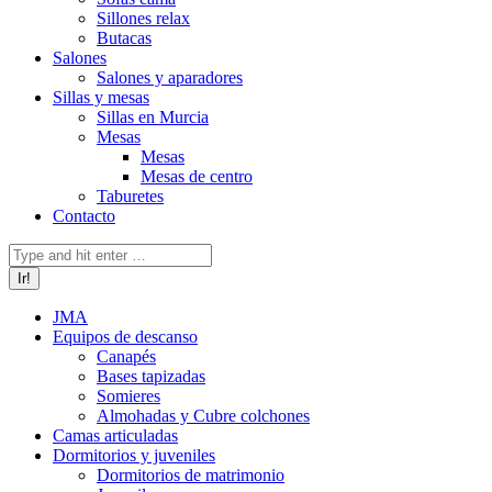
Sillones relax
Butacas
Salones
Salones y aparadores
Sillas y mesas
Sillas en Murcia
Mesas
Mesas
Mesas de centro
Taburetes
Contacto
Buscar:
JMA
Equipos de descanso
Canapés
Bases tapizadas
Somieres
Almohadas y Cubre colchones
Camas articuladas
Dormitorios y juveniles
Dormitorios de matrimonio