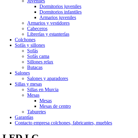
Juveniles
Dormitorios juveniles
Dormitorios infantiles
Armarios juveniles
Armarios y vestidores
Cabeceros
Librerías y estanterías
Colchones
Sofás y sillones
Sofás
Sofás cama
Sillones relax
Butacas
Salones
Salones y aparadores
Sillas y mesas
Sillas en Murcia
Mesas
Mesas
Mesas de centro
Taburetes
Garantías
Contacto empresa colchones, fabricantes, muebles
LED LG