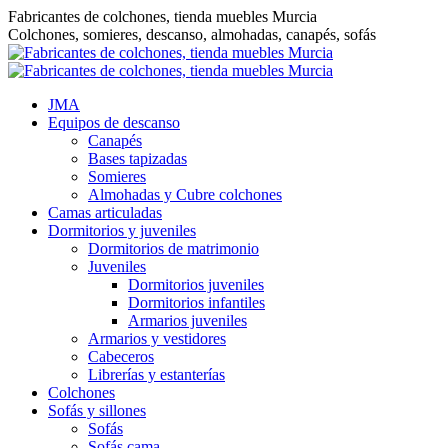
Saltar
Fabricantes de colchones, tienda muebles Murcia
al
Colchones, somieres, descanso, almohadas, canapés, sofás
contenido
JMA
Equipos de descanso
Canapés
Bases tapizadas
Somieres
Almohadas y Cubre colchones
Camas articuladas
Dormitorios y juveniles
Dormitorios de matrimonio
Juveniles
Dormitorios juveniles
Dormitorios infantiles
Armarios juveniles
Armarios y vestidores
Cabeceros
Librerías y estanterías
Colchones
Sofás y sillones
Sofás
Sofás cama