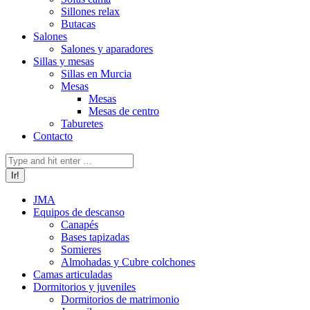
Sillones relax
Butacas
Salones
Salones y aparadores
Sillas y mesas
Sillas en Murcia
Mesas
Mesas
Mesas de centro
Taburetes
Contacto
Buscar:
JMA
Equipos de descanso
Canapés
Bases tapizadas
Somieres
Almohadas y Cubre colchones
Camas articuladas
Dormitorios y juveniles
Dormitorios de matrimonio