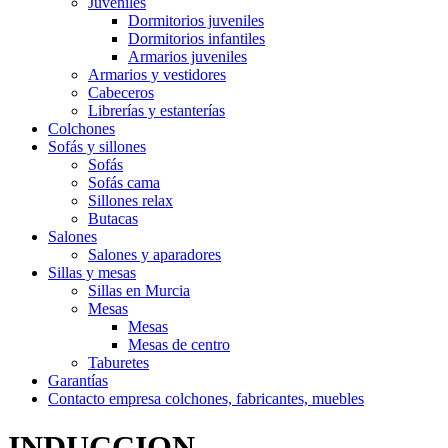
Juveniles
Dormitorios juveniles
Dormitorios infantiles
Armarios juveniles
Armarios y vestidores
Cabeceros
Librerías y estanterías
Colchones
Sofás y sillones
Sofás
Sofás cama
Sillones relax
Butacas
Salones
Salones y aparadores
Sillas y mesas
Sillas en Murcia
Mesas
Mesas
Mesas de centro
Taburetes
Garantías
Contacto empresa colchones, fabricantes, muebles
INDUCCION