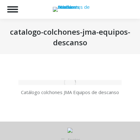
Bu
catalogo-colchones-jma-equipos-
descanso
Estás aquí:
Catálogo colchones JMA Equipos de descanso
Footer