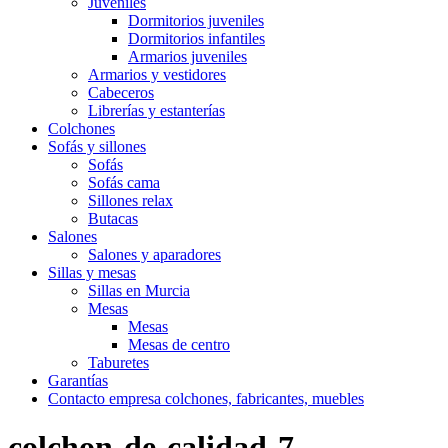
Juveniles
Dormitorios juveniles
Dormitorios infantiles
Armarios juveniles
Armarios y vestidores
Cabeceros
Librerías y estanterías
Colchones
Sofás y sillones
Sofás
Sofás cama
Sillones relax
Butacas
Salones
Salones y aparadores
Sillas y mesas
Sillas en Murcia
Mesas
Mesas
Mesas de centro
Taburetes
Garantías
Contacto empresa colchones, fabricantes, muebles
colchon-de-calidad-7