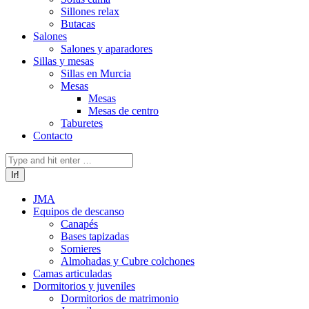
Sillones relax
Butacas
Salones
Salones y aparadores
Sillas y mesas
Sillas en Murcia
Mesas
Mesas
Mesas de centro
Taburetes
Contacto
Buscar:
JMA
Equipos de descanso
Canapés
Bases tapizadas
Somieres
Almohadas y Cubre colchones
Camas articuladas
Dormitorios y juveniles
Dormitorios de matrimonio