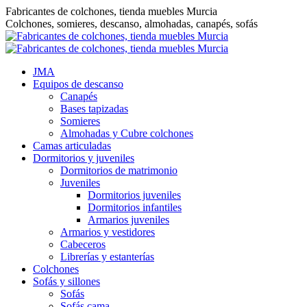
Saltar
Fabricantes de colchones, tienda muebles Murcia
al
Colchones, somieres, descanso, almohadas, canapés, sofás
contenido
JMA
Equipos de descanso
Canapés
Bases tapizadas
Somieres
Almohadas y Cubre colchones
Camas articuladas
Dormitorios y juveniles
Dormitorios de matrimonio
Juveniles
Dormitorios juveniles
Dormitorios infantiles
Armarios juveniles
Armarios y vestidores
Cabeceros
Librerías y estanterías
Colchones
Sofás y sillones
Sofás
Sofás cama