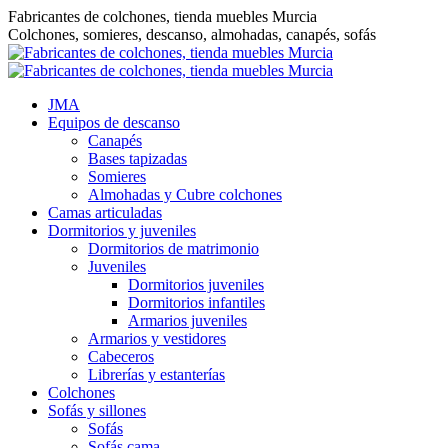
Saltar
Fabricantes de colchones, tienda muebles Murcia
al
Colchones, somieres, descanso, almohadas, canapés, sofás
contenido
JMA
Equipos de descanso
Canapés
Bases tapizadas
Somieres
Almohadas y Cubre colchones
Camas articuladas
Dormitorios y juveniles
Dormitorios de matrimonio
Juveniles
Dormitorios juveniles
Dormitorios infantiles
Armarios juveniles
Armarios y vestidores
Cabeceros
Librerías y estanterías
Colchones
Sofás y sillones
Sofás
Sofás cama