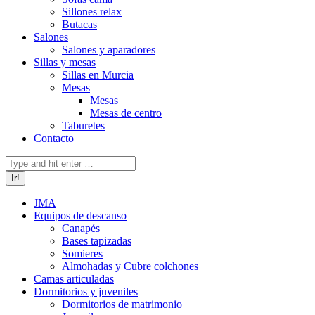
Sillones relax
Butacas
Salones
Salones y aparadores
Sillas y mesas
Sillas en Murcia
Mesas
Mesas
Mesas de centro
Taburetes
Contacto
Buscar:
JMA
Equipos de descanso
Canapés
Bases tapizadas
Somieres
Almohadas y Cubre colchones
Camas articuladas
Dormitorios y juveniles
Dormitorios de matrimonio