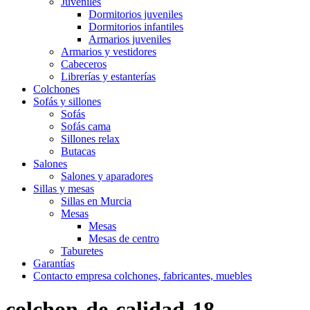
Juveniles
Dormitorios juveniles
Dormitorios infantiles
Armarios juveniles
Armarios y vestidores
Cabeceros
Librerías y estanterías
Colchones
Sofás y sillones
Sofás
Sofás cama
Sillones relax
Butacas
Salones
Salones y aparadores
Sillas y mesas
Sillas en Murcia
Mesas
Mesas
Mesas de centro
Taburetes
Garantías
Contacto empresa colchones, fabricantes, muebles
colchon-de-calidad-18